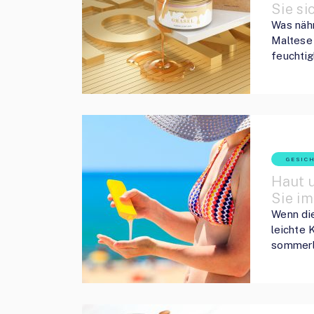
Sie s
Was nähr
Maltese
feuchti
GESIC
Haut u
Sie i
Wenn die
leichte 
sommerl