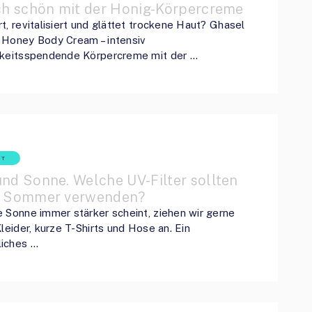
ich schön mit der Honig-Körpercreme
t, revitalisiert und glättet trockene Haut? Ghasel
 Honey Body Cream – intensiv
gkeitsspendende Körpercreme mit der …
HT
nd Sonne. Welche UV-Filter sollten
m Sommer verwenden?
 Sonne immer stärker scheint, ziehen wir gerne
Kleider, kurze T-Shirts und Hose an. Ein
iches …