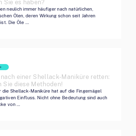
n Sie es haben?
fen neulich immer häufiger nach natürlichen,
chen Ölen, deren Wirkung schon seit Jahren
ist. Die Öle …
R
nach einer Shellack-Maniküre retten:
n Sie diese Methoden!
r die Shellack-Maniküre hat auf die Fingernägel
gativen Einfluss. Nicht ohne Bedeutung sind auch
cke von …