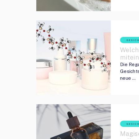
GESIC
Welch
mitei
Die Rega
Gesicht
neue …
GESIC
Magis