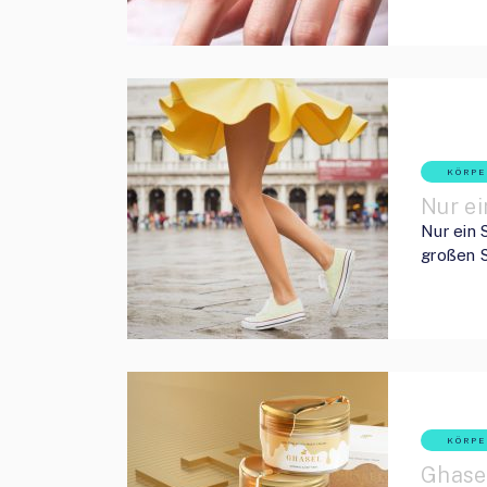
KÖRPE
Nur ei
Nur ein 
großen S
KÖRPE
Ghase