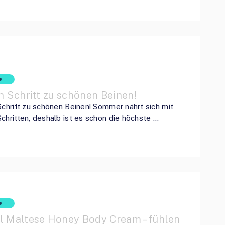
R
n Schritt zu schönen Beinen!
Schritt zu schönen Beinen! Sommer nährt sich mit
chritten, deshalb ist es schon die höchste …
R
l Maltese Honey Body Cream – fühlen