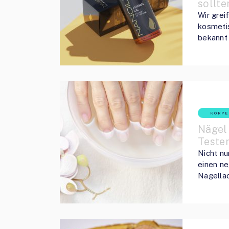
sollte
Wir grei
kosmetis
bekannt 
KÖRPE
Nägel 
Teste
Nicht nu
einen ne
Nagella