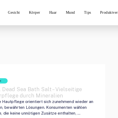
Gesicht
Körper
Haar
Mund
Tips
Produktver
R
 Dead Sea Bath Salt – Vielseitige
rpflege durch Mineralien
 Hautpflege orientiert sich zunehmend wieder an
en, bewährten Lösungen. Konsumenten wählen
, die keine unnötigen Zusätze enthalten, …