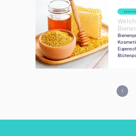
GESIC
Welch
Biene
Bienenpr
Kosmeti
Eigensch
Blütenp
BEITRAGS-
1
NAVIGATION