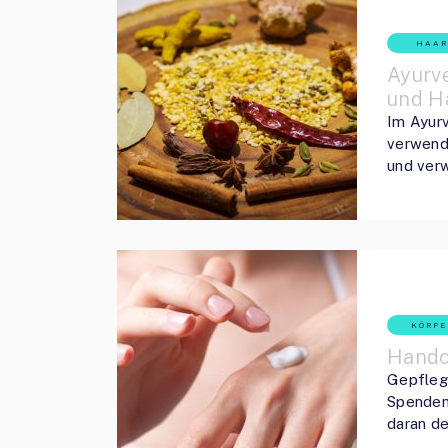
HAAR
Ayurve
und H
Im Ayurv
verwende
und verw
KÖRPE
Handc
Gepfleg
Spenden
daran de