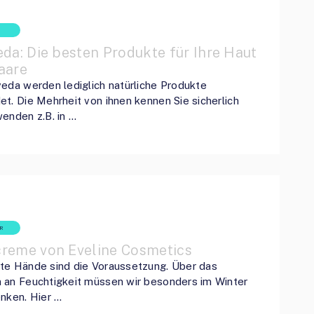
da: Die besten Produkte für Ihre Haut
aare
eda werden lediglich natürliche Produkte
t. Die Mehrheit von ihnen kennen Sie sicherlich
enden z.B. in …
R
reme von Eveline Cosmetics
te Hände sind die Voraussetzung. Über das
 an Feuchtigkeit müssen wir besonders im Winter
nken. Hier …