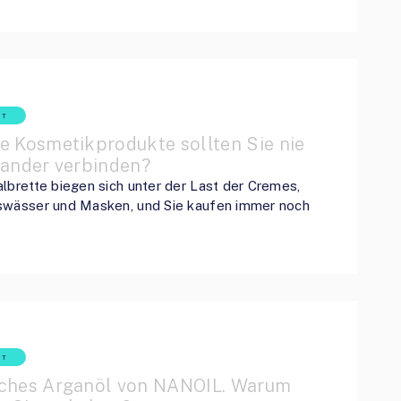
HT
e Kosmetikprodukte sollten Sie nie
nander verbinden?
lbrette biegen sich unter der Last der Cremes,
swässer und Masken, und Sie kaufen immer noch
HT
ches Arganöl von NANOIL. Warum