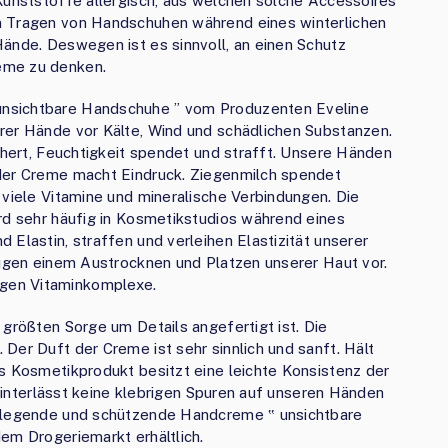
Kunststoffe allergisch, aus welchen solche Accessoires
m Tragen von Handschuhen während eines winterlichen
Hände. Deswegen ist es sinnvoll, an einen Schutz
eme zu denken.
nsichtbare Handschuhe ” vom Produzenten Eveline
rer Hände vor Kälte, Wind und schädlichen Substanzen.
ichert, Feuchtigkeit spendet und strafft. Unsere Händen
 der Creme macht Eindruck. Ziegenmilch spendet
 viele Vitamine und mineralische Verbindungen. Die
rd sehr häufig in Kosmetikstudios während eines
 Elastin, straffen und verleihen Elastizität unserer
eugen einem Austrocknen und Platzen unserer Haut vor.
gen Vitaminkomplexe.
 größten Sorge um Details angefertigt ist. Die
Der Duft der Creme ist sehr sinnlich und sanft. Hält
s Kosmetikprodukt besitzt eine leichte Konsistenz der
e hinterlässt keine klebrigen Spuren auf unseren Händen
pflegende und schützende Handcreme ‟ unsichtbare
em Drogeriemarkt erhältlich.