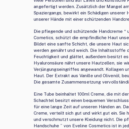
viele Personen sind auf Latex und künstliche 
angefertigt werden. Zusätzlich der Mangel a
Spaziergangs, bewirkt ein Schädigen unserer 
unserer Hände mit einer schützenden Handcr
Die pflegende und schützende Handcreme ‟ u
Cometics, schützt die empfindliche Haut unse
Bildet eine sanfte Schicht, die unsere Haut s
werden genährt und weich. Die Inhaltsstoffe
Feuchtigkeit und glättet, außerdem besitzt es
Hyaluronsäure nährt unsere Hautzellen, sie wi
Verjüngungseingriffes angewandt. Kollagen und
Haut. Der Extrakt aus Vanille und Olivenöl, b
Die gesamte Zusammensetzung vervollständi
Eine Tube beinhaltet 100ml Creme, die mit der
Schachtel besitzt einen bequemen Verschluss. 
für eine lange Zeit auf unseren Händen an. Da
Creme, verteilt sich gut und wirkt gut ein. Si
und verschmutzt unsere Kleidung nicht. Die 
Handschuhe ” von Eveline Cosmetics ist in jed