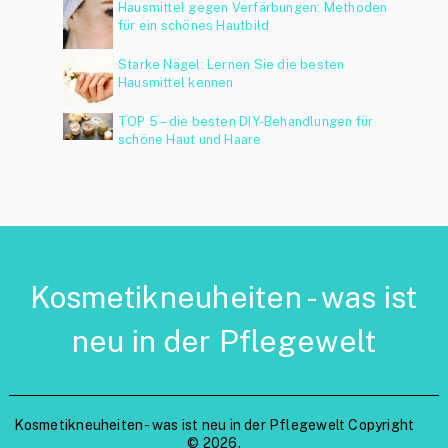
Hausmittel gegen Verfärbungen: Methoden
für ein schönes Hautbild
Starke Nägel: Lernen Sie die besten
Hausmittel kennen
TOP 5 – die besten DIY-Behandlungen für
schöne Haut und Haare
Kosmetikneuheiten - was ist
neu in der Pflegewelt
Kosmetikneuheiten - was ist neu in der Pflegewelt
Copyright
© 2026.