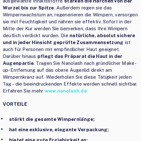
ausgewählte Inhaltsstoffe
stärken die Härchen von der
Wurzel bis zur Spitze
. Außerdem regen sie das
Wimpernwachstum an, regenerieren die Wimpern, versorgen
sie mit Feuchtigkeit und nähren sie effektiv. Sofort in der
Mitte der Kur werden Sie bemerken, dass Ihre Wimpern
deutlich verdickt wurden. Die
natürliche, absolut sichere
und in jeder Hinsicht geprüfte Zusammensetzung
ist
auch für Personen mit empfindlicher Haut geeignet.
Darüber hinaus
pflegt das Präparat die Haut in der
Augenpartie
. Tragen Sie Nanolash nach gründlicher Make-
up-Entfernung auf das obere Augenlid direkt am
Wimpernkranz auf. Wiederholen Sie diese Tätigkeit jeden
Tag – die beeindruckenden Effekte werden schnell sichtbar.
Erfahren Sie mehr
www.nanolash.de
VORTEILE
stärkt die gesamte Wimpernlänge;
hat eine exklusive, elegante Verpackung;
bietet eine gute Ergiebigkeit an;