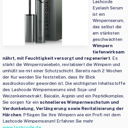
Lashcode
Eyelash Serum
ist ein
Wimpernserum,
das selbst die
am stärksten
geschwächten
Wimpern
tiefenwirksam
nährt, mit Feuchtigkeit versorgt und regeneriert
. Es
stärkt die Wimpernzwiebeln, revitalisiert die Wimpern und
umhüllt sie mit einer Schutzschicht. Bereits nach 2 Wochen
der Kur werden Sie feststellen, dass Ihr Blick
ausdrucksvoller geworden ist. Die wichtigsten Inhaltsstoffe
des Lashcode Wimpernserums sind: Soja- und
Weizenkeimextrakt, Baicalin, Arginin und ein Peptidkomplex.
Sie sorgen für ein
schnelleres Wimpernwachstum und
Verdunkelung, Verlängerung sowie Revitalisierung der
Härchen
. Pflegen Sie Ihre Wimpern wie ein Profi mit dem
Lashcode Wimpernserum! Erfahren Sie mehr
www.lashcode.de